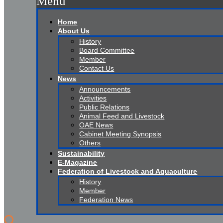
Menu
Home
About Us
History
Board Committee
Member
Contact Us
News
Announcements
Activities
Public Relations
Animal Feed and Livestock
OAE News
Cabinet Meeting Synopsis
Others
Sustainability
E-Magazine
Federation of Livestock and Aquaculture
History
Member
Federation News