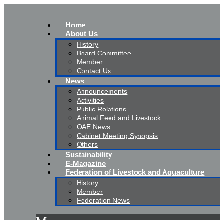
Home
About Us
History
Board Committee
Member
Contact Us
News
Announcements
Activities
Public Relations
Animal Feed and Livestock
OAE News
Cabinet Meeting Synopsis
Others
Sustainability
E-Magazine
Federation of Livestock and Aquaculture
History
Member
Federation News