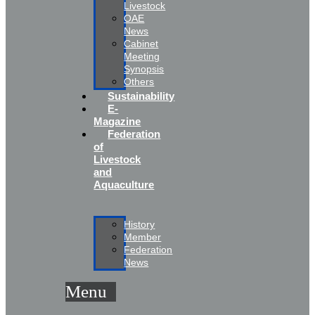
Livestock
OAE
News
Cabinet
Meeting
Synopsis
Others
Sustainability
E-
Magazine
Federation
of
Livestock
and
Aquaculture
History
Member
Federation
News
Menu