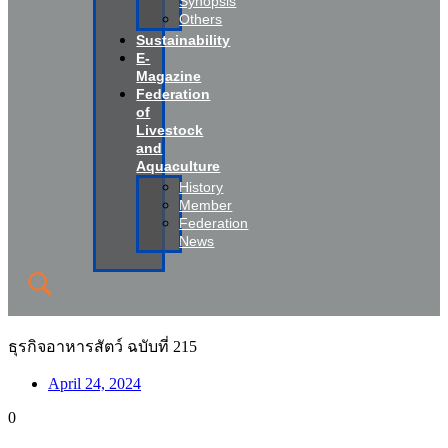
Synopsis
Others
Sustainability
E-
Magazine
Federation
of
Livestock
and
Aquaculture
History
Member
Federation
News
ธุรกิจอาหารสัตว์ ฉบับที่ 215
April 24, 2024
0