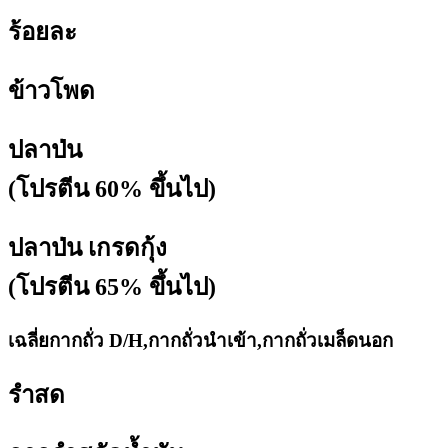
ร้อยละ
ข้าวโพด
ปลาป่น
(โปรตีน 60% ขึ้นไป)
ปลาป่น เกรดกุ้ง
(โปรตีน 65% ขึ้นไป)
เฉลี่ยกากถั่ว D/H,กากถั่วนำเข้า,กากถั่วเมล็ดนอก
รำสด