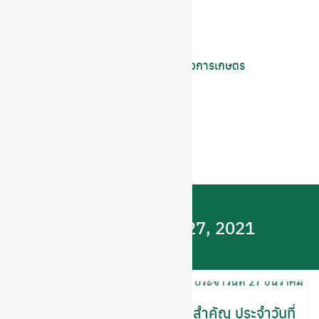
อาหารสัตว์
ประกาศ
ประชาสัมพันธ์
ข่าวภาครัฐจากสำนัก งานเศรษฐกิจการเกษตร
สรุปข่าวการประชุม คณะรัฐมนตรี
อื่นๆ
Sustainabilities
แมกาซีนออนไลน์
สมาพันธ์ปศุสัตว์และเพาะเลี้ยงสัตว์น้ำ
Day:
December 27, 2021
สรุปหัวข้อข่าวด้านการเกษตรที่สำคัญ ประจำวันที่