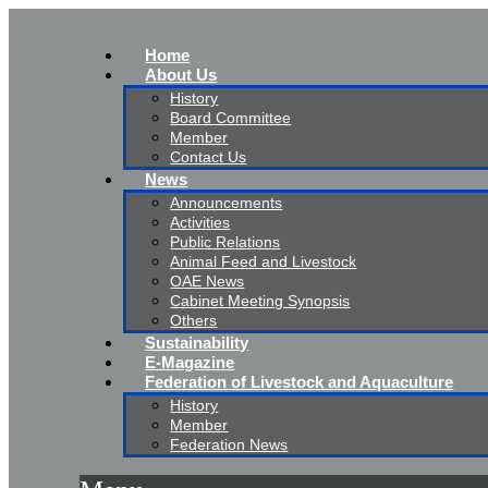
Home
About Us
History
Board Committee
Member
Contact Us
News
Announcements
Activities
Public Relations
Animal Feed and Livestock
OAE News
Cabinet Meeting Synopsis
Others
Sustainability
E-Magazine
Federation of Livestock and Aquaculture
History
Member
Federation News