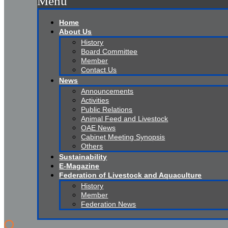
Menu
Home
About Us
History
Board Committee
Member
Contact Us
News
Announcements
Activities
Public Relations
Animal Feed and Livestock
OAE News
Cabinet Meeting Synopsis
Others
Sustainability
E-Magazine
Federation of Livestock and Aquaculture
History
Member
Federation News