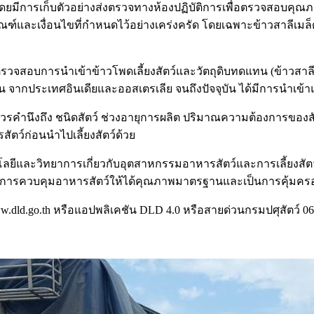
การ โดยมีการเก็บตัวอย่างส่งตรวจทางห้องปฏิบัติการเพื่อตรวจส
เกณฑ์และเงื่อนไขที่กำหนดไว้อย่างเคร่งครัด โดยเฉพาะข้าวสาลีเมล
อบการนำเข้าข้าวโพดเลี้ยงสัตว์และวัตถุดิบทดแทน (ข้าวสาลีแล
 จากประเทศอินเดียและออสเตรเลีย จนถึงปัจจุบัน ได้มีการนำเข้าแ
น ควรคำนึงถึง ชนิดสัตว์ ช่วงอายุการผลิต ปริมาณความต้องการของ
ตว์ก่อนนำไปเลี้ยงสัตว์ด้วย
ทคโนโลยีและวิทยาการเกี่ยวกับอุตสาหกรรมอาหารสัตว์และการเลี้ย
์ในการควบคุมอาหารสัตว์ให้ได้คุณภาพมาตรฐานและเป็นการคุ้มครอ
www.dld.go.th หรือแอปพลิเคชัน DLD 4.0 หรือสายด่วนกรมปศุสัตว์ 0