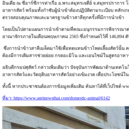
อินเดีย ณ ซีอาร์ซีการท่าเรือ อ.พระสมุทรเจดีย์ จ.สมุทรปรา
อาหารสัตว์ พร้อมทั้งกำชับผู้นำเข้าต้องปฏิบัติตามระเบียบ หลัก
ตรวจสอบคุณภาพและมาตรฐานข้าวสาลีทุกครั้งที่มีการนำเข้า
โดยเป็นไปตามแผนการนำเข้าตามที่คณะอนุกรรมการพิจารณาตรวจส
อาณาจักรภายในเดือนพฤษภาคม 2565 ซึ่งกำหนดไว้ที่ 146,894 ตัน
ซึ่งการนำข้าวสาลีเมล็ดมาใช้เพื่อทดแทนข้าวโพดเลี้ยงสัตว์นั้
ต้องมีการเติมสารช่วยย่อย กรดอะมิโน และเอนไซม์ในสูตรอาหารสั
อธิบดีกรมปศุสัตว์ กล่าวเพิ่มเติมว่า ปัจจุบันการพัฒนาด้านเ
อาหารสัตว์และวัตถุดิบอาหารสัตว์อย่างเข้มงวด เพื่อประโยชน
ทั้งนี้ หากประชาชนต้องการข้อมูลเพิ่มเติม ค้นหาได้ที่เว็ปไซต์ 
ที่มา: https://www.agrinewsthai.com/domestic-animal/6142