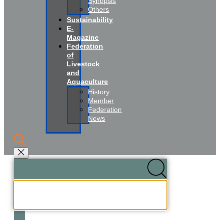
Synopsis
Others
Sustainability
E-
Magazine
Federation
of
Livestock
and
Aquaculture
History
Member
Federation
News