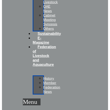
Livestock
OAE
News
Cabinet
Meeting
Synopsis
Others
Sustainability
E-
Magazine
Federation
of
Livestock
and
Aquaculture
History
Member
Federation
News
Menu