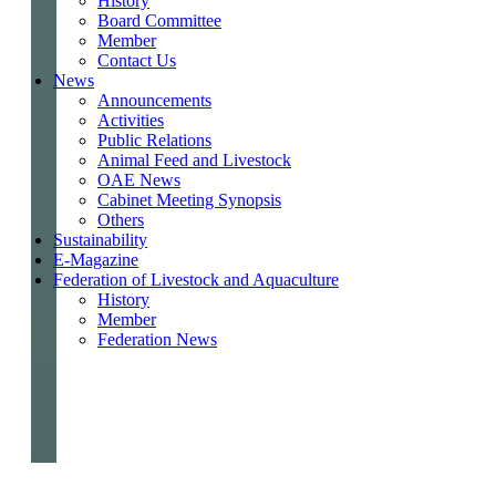
History
Board Committee
Member
Contact Us
News
Announcements
Activities
Public Relations
Animal Feed and Livestock
OAE News
Cabinet Meeting Synopsis
Others
Sustainability
E-Magazine
Federation of Livestock and Aquaculture
History
Member
Federation News