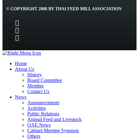
© COPYRIGHT 2008 BY THAI FEED MILL ASSOCIATION
Home
About Us
History
Board Committee
Member
Contact Us
News
Announcements
Activities
Public Relations
Animal Feed and Livestock
OAE News
Cabinet Meeting Synopsis
Others