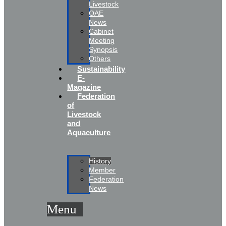
Livestock
OAE
News
Cabinet
Meeting
Synopsis
Others
Sustainability
E-
Magazine
Federation
of
Livestock
and
Aquaculture
History
Member
Federation
News
Menu